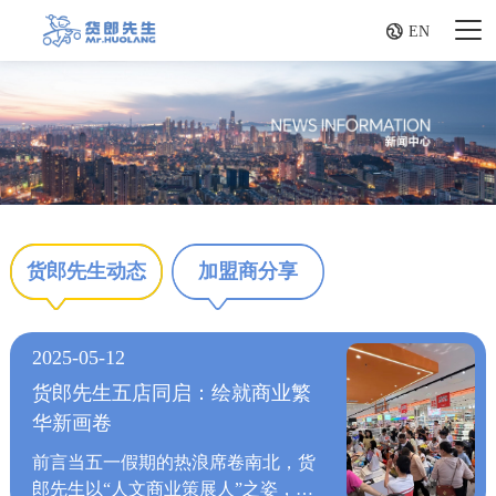

EN
货郎先生动态
加盟商分享
2025-05-12
货郎先生五店同启：绘就商业繁
华新画卷
前言当五一假期的热浪席卷南北，货
郎先生以“人文商业策展人”之姿，在