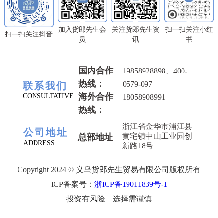
流系统和智慧巡店系统等现代化信息
能与货郎先生以及各浦江会员企业加
贡献。
悦生活”的生活理念传达给每一位消
技术对企业进行管理的方式表示肯
强联系与协作，共同携手为企业发展
费者。 目前，货郎先生在供应链和
定。 朱副部长和郭副局长向周建桥
贡献巾帼力量，同时更好的回馈社
加入货郎先生会
关注货郎先生资
扫一扫关注小红
线下运营方面积累了丰富的经验，正
扫一扫关注抖音
先生了解了货郎先生当前的企业生产
会！
员
讯
书
在进一步完善产业规划，结合自身的
经营状况、企业人才引进、现阶段所
供应链、产品、大数据等优势，着力
遇难题等情况，听取了货郎先生企业
加强传统产业升级与智能化应用，以
国内合作
19858928898、400-
高层对于当前人才需求的想法，在了
谋求企业的新一轮发展，并线上线下
热线：
解到货郎先生对于员工吃、住、行、
0579-097
联系我们
融合的方式带给消费者高性价比产品
娱乐等设施配备一应俱全时，两位领
海外合作
CONSULTATIVE
18058908991
和服务体验的模式。未来货郎先生将
导表示高度认可，并表示县委组织部
热线：
紧跟数字经济产业化的发展趋势，促
门和县人社部门将会积极帮助货郎先
浙江省金华市浦江县
进企业传统管理模式向智能化管理的
生解决人才引进的问题，落实好各类
公司地址
黄宅镇中山工业园创
总部地址
全面升级。
补贴政策，助力企业发展。 周建桥
ADDRESS
新路18号
先生介绍到，未来货郎先生将紧跟数
字经济产业化的发展趋势，并加大人
Copyright 2024 © 义乌货郎先生贸易有限公司版权所有
才培育和商学院培训系统的投入，以
ICP备案号：
浙ICP备19011839号-1
此促进企业传统管理模式向智能化管
投资有风险，选择需谨慎
理的全面升级，保证战略目标的实
现，满足业务发展的需要。朱副部长