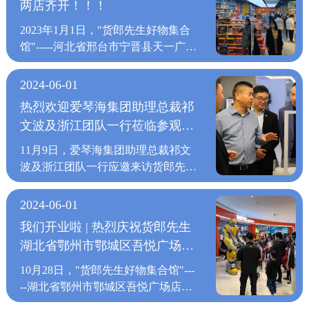
圈中强势登场，为这片充满活力的商
两店齐开！！！
的热情和诚意，并且宣布2023年货郎
期后，相信每个人都将以更加饱满的
业天地再添一抹温暖而亮眼的色彩，
先生春夏新品发布会正式开始啦！货
热情投入到工作中，为实现新一年的
2023年1月1日，"货郎先生好物集合
即将为广州消费者带来前所未有的品
郎先生始终围绕供应链建设和深度打
目标，齐心协力，奋勇向前！ 过去
馆"-----河北省邢台市宁晋县天一广场
质生活新体验。新塘万达店作为广州
造，整合全球小商品的制造源头，为
的一年,是货郎先生发展历程中不寻
店，浙江省宁波市镇海区吾悦广场店
首店，将以品质为纽带、以体验为桥
消费者提供极具性价比的商品和优质
常的一年，面对严峻的疫情现实，货
迎来盛大开业。 自货郎先生成立以
梁，与行业伙伴携手共拓广州市场，
2024-06-01
服务的“生活好物集合馆”。门店遍布
郎先生全体上下攻坚克难，在应对挑
来，每年开业的新店不断增加，“货
深度挖掘本土消费潜力，同时共拓价
全国27个省市1000余家，其中购物中
热烈欢迎爱琴海集团助理总裁祁
战中前行，在克服困难中推进，在化
郎先生”以“精挑全球好货，打造优悦
值新空间，共绘商业新图景。福建晋
心连锁门店100余家,持续每年新开连
文波及浙江团队一行莅临参观调
解危机中发展，团队建设卓有成效，
生活”的品牌主张，根据国内日常百
江吾悦店活力商圈，点亮品质生活5
锁门店100家，与吾悦广场、万达广
经营管理不断深化，企业文化、专业
研
货消费需求，形成家庭刚需百货体
月1日，货郎先生晋江吾悦店正式启
11月9日，爱琴海集团助理总裁祁文
场、宝龙广场等知名地产品牌达成战
培训等各个方面不断优化，取得了长
系，打入各个年龄阶段消费者的消费
航。晋江吾悦广场作为城市商业核
波及浙江团队一行应邀来访货郎先生
略合作，已叩开中高端ShoppingMall
足发展。春节假期以来，各地门店营
心理。由此，货郎先生门店开到哪
心，人气旺盛。货郎先生凭借1.6万
参观考察，并由货郎先生董事长周建
市场，并正式走向全球。加盟运营中
业成果丰硕，未来发展势头强劲，货
里，哪里就形成线下门店消费的热
种自主品牌商品，涵盖家居、日用、
桥先生带参观了货郎先生展厅及直播
心总监孙盼为现场的加盟商们讲述了
2024-06-01
郎先生全体上下更是呈现出强势发
潮。 无论货郎先生开在哪里，一直
文创等多个品类，满足消费者多元需
教研培训基地。 参观过程中，周建
他们的运营服务体系，为新加盟商提
展，和团队和谐稳定的整体局面，团
我们开业啦 | 热烈庆祝货郎先生
不变的是“货郎先生”对品牌实力和高
求。开业现场，顾客穿梭于货架间，
桥先生向祁总一行从各个方面介绍了
供全面的指导和支持，还为加盟商提
队的信心指数不断提高，为货郎先生
湖北省鄂州市鄂城区吾悦广场店
效供应链的打造，以品质生活为品牌
精心挑选心仪好物。在这里，货郎先
货郎先生的发展情况，货郎先生“精
供各类业务咨询和培训，帮助他们更
未来的发展打下良好的开端。 会上
核心价值，将创意商品和时尚文化融
盛大开业
生以贴心服务和优质商品，为晋江市
挑全球好货，打造优悦生活”的使
好地经营和管理店铺，加盟运营中心
10月28日，"货郎先生好物集合馆"---
货郎先生董事长及供应链总经理等领
为一体，打造全新的一站式生活购物
民点亮品质生活的美好图景。展望未
命，“客户第一，服务至上”的经营理
始终遵循着运营服务三部曲。讲-培
--湖北省鄂州市鄂城区吾悦广场店迎
导上台向全体员工送上新春祝福和新
中心，让消费者进店不只是选购商
来，愿货郎先生晋江吾悦店不断向
念，贯穿于公司经营的各个环节，在
训-公司讲师；做-实践-门店店长；
来盛大开业。 自2020年货郎先生定
年寄语，也强调了在做好新年各项工