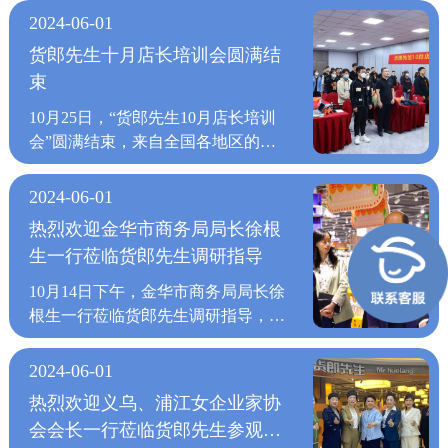
品，更能享受匆忙生活中的幸福购物
前，以更丰富的选择和更贴心的服
客户群体中建立了良好的口碑，下一
收-督导-运营督导。品牌运营中心运
下“三年千店”计划以来，每个月开业
作计划，努力完成各项目标任务时，
2024-06-01
体验。 货郎先生门店的入驻，不断
务，持续为晋江的品质生活注入活
阶段货郎先生将继续努力，进一步壮
营部经理李玉森为在座的加盟商们讲
的新店不断增加，“货郎先生”以“精
也要推动整体工作再上台阶，更要加
地为已经战略合作的各大商业地产品
货郎先生十月店长培训会圆满结
力。余姚众安店繁华地标，邂逅生活
大公司规模。 祁总一行对货郎先生
述了一个好的促销方案出台后，活动
挑全球好货，打造优悦生活”的品牌
强自身理论知识的学习和交流，为团
牌带来购物人潮，人潮与好货的结
束
之美五一当日，货郎先生余姚众安店
的线上运营模式表示惊叹，同时对货
就成功了一半或者为0。货郎先生将
主张，根据国内日常百货消费需求，
队和个人的未来发展奠定良好的基
合，不断刺激着消费者的消费热情，
开门纳客。余姚众安店依托商场的高
郎先生的互联网在当前市场的作用和
持续为门店提供24场营销活动方案，
形成家庭刚需百货体系，打入各个年
础，以更加饱满的热情、更加扎实的
10月25日，“货郎先生10月店长培训
让货郎先生的入驻与知名商业地产品
端定位，吸引着众多追求生活品质的
看法等理念表示赞同。周建桥先生表
每月2场，覆盖各个节日点，为门店
龄阶段消费者的消费心理。由此，货
作风、更加得力的执行力，全身心地
会”圆满结束，来自全国各地区的几
牌实现双赢。 上万种商品，满足消
消费者。店内，从简约实用的厨房用
示。互联网市场日新月异，要不断调
提供合理有效的营销方案，好的营销
郎先生门店开到哪里，哪里就形成线
投入工作中，为完成新的一年的各项
十位店长齐聚一堂，接受货郎先生总
费者的各类购物需求，打破传统零售
具，到创意十足的收纳神器，每一件
整传统线下经营模式，以线上线下结
方案和高效的执行相结合才能使活动
下门店消费的热潮。 无论货郎先生
工作开好头、起好步！ 新的一年已
部商学院精心准备的包括商品管理基
模式，上千家优质工厂精挑优质好
2024-06-01
商品都在诠释“生活艺术化”的理念。
合模式来顺应市场需求，更要以互联
达到最高的效果。所以李经理为门店
开在哪里，一直不变的是“货郎先
经开启,我们要收拾心情，满怀信
础知识，商品结构优化，门店经营创
货，减少中间流通环节，专供货郎先
开业现场，顾客们沉浸式感受着货郎
网的战略眼光看待互联网运营模式，
热烈欢迎金华市商务局局长徐根
提供37条执行活动相关问题，让门店
生”对品牌实力和高效供应链的打
心，以抖擞的精神和饱满的状态投入
新，门店商品运营等多方面的综合培
生门店，确保商品质量的同时，保证
先生带来的品质好物，在购物中邂逅
跟上新兴市场发展的步伐，善用互联
生一行莅临货郎先生调研指导
有方法、有方式，更好地去执行营销
造，以品质生活为品牌核心价值，将
工作和事业的拼搏中。2023年是经济
训课程，为打造优势化门店，有效促
价格实惠。 肩负“打造百货零售行业
生活之美。期待未来，货郎先生余姚
网工具，参与其中并且趁势而为。
活动，提升门店业绩。供应链采购中
创意商品和时尚文化融为一体，打造
回升的关键之年，也将是货郎先生发
进门店销售的发展、品牌影响力的提
领军品牌”的重任，“货郎先生"一直
10月14日下午，金华市商务局局长徐
众安店能深耕高端生活需求，以更多
整个参观交流过程非常融洽，祁总一
心总监周春介绍了我们公司的最新产
全新的一站式生活购物中心，让消费
展的另一转轨之年。在货郎先生各部
升和服务品质的升级，打下坚实的基
在成长、创新；"成长"饱含着全体家
根生一行莅临货郎先生调研指导，货
精致好物与创新服务，成为余姚品质
行对货郎先生表现出很大的兴趣，双
品，春夏新品发布会上，详细介绍了
者进店不只是选购商品，更能享受匆
门领导的带领下，紧抓机遇，乘势而
础。 货郎先生董事长周建桥一起出
人汗水，"创新"是货郎先生品牌与生
郎先生副总经理吴丽娟女士热情接待
生活的标杆之所。咸阳丽彩店古都新
方在沟通时也发现，在对市场发展的
产品的功能、特点和优势，并展示了
忙生活中的幸福购物体验。 货郎先
上，努力将货郎先生发展大业不断推
席了本次店长培训会，从品牌定位、
俱来的基因；走向世界，是我们共同
并陪同参观。 在吴丽娟女士的带领
韵，演绎实用美学咸阳丽彩店也于五
看法、产品的理解、对服务的重视等
2024-06-01
产品的外观和使用效果。加盟商们对
生门店的入驻，不断地为已经战略合
进向前！ 展望未来，任重道远，我
门店经营管理、商品管理等多维度进
的愿景货郎先生愿携手有识之士，共
下，领导们参观了货郎先生的智慧仓
一迎来开业盛典。在这座历史悠久的
方面，爱琴海集团与货郎先生有很多
我们的新品也都表现出了极大的兴趣
作的各大商业地产品牌带来购物人
热烈欢迎义乌、浦江女企业家协
们信心百倍，在实现“新起点、新目
行讲解，并分享了多年来的经营管理
拓百货零售新前程。
储物流中心、沉浸式情景展厅、直播
城市，货郎先生将现代实用美学融入
不谋而合之处，这也为双方加强进一
和好评，预计将会有很多订单的产
潮，人潮与好货的结合，不断刺激着
会会长一行莅临货郎先生参观指
标、新发展”的征程上，货郎先生将
经验，带领来自全国各地的店长们一
教研实训基地等区域。同时介绍到，
其中。新店以严格品控筛选的优质商
步合作夯实了基础。 祁总表示此次
生。在发布会上，货郎先生的产品开
消费者的消费热情，让货郎先生的入