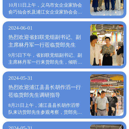
以昂扬的斗志和必胜的信念，开拓更
同探索门店经营管理之道！ 本次培
导
目前货郎先生的线下门店已覆盖全国
品，为咸阳消费者带来兼具功能性与
参观访问受益匪浅，希望此次考察
10月11日上午，义乌市女企业家协会
发们在现场展示了产品的外观、功能
驻与知名商业地产品牌实现双赢。
加光明的未来！
训会为期两天，由货郎先生商学院讲
27个省市，开业门店已经超过800
设计感的生活百货。开业现场，人潮
后，爱琴海集团和货郎先生能够建立
俞巧仙会长及浦江女企业家协会会长
和使用方法等方面的细节。参加发布
上万种商品，满足消费者的各类购
师和相关部门负责人，为店长们讲解
个，共拥有35000多个产品sku，有
涌动，顾客们被货郎先生丰富多样的
长期的战略合作关系，并与周建桥先
杨春肖一行莅临货郎先生参观指导，
会的加盟商们可以亲自体验产品，深
物需求，打破传统零售模式，上千家
门店营销、商品管理等技巧，提升一
5000多家优质产品供应商，其中合作
商品所吸引，在这里，实用与美学完
生及相关人员在项目合作的具体内容
由货郎先生副总经理吴丽娟女士全程
入了解其特点和价值。开发们还详细
优质工厂精挑优质好货，减少中间流
2024-06-01
线员工的营销能力；商品管理中心经
十年以上的占50%。徐局长一行领导
美融合，为古都生活增添别样色彩。
上进行了深入交流，希望未来充分发
陪同参观。 参观过程中，吴丽娟女
解释了产品的设计理念和技术特点，
通环节，专供货郎先生门店，确保商
理杨海娇，为店长们讲述货郎先生的
热烈欢迎省妇联党组副书记、副
认真听取并就相关内容进行了提问和
相信未来，货郎先生咸阳丽彩店会持
挥各自优势，实现深度合作与共同发
士向俞会长、杨会长一行详细介绍了
让加盟商们更好地理解产品的背后故
品质量的同时，保证价格实惠。 肩
商品管理知识，对货郎先生的运营逻
主席林丹军一行莅临货郎先生
探讨，并对货郎先生在疫情期间能够
续探索传统与现代的交融，以更多特
展。
货郎先生的创业创新发展路程，以及
事和开发过程。在接下来的2023年
负“打造百货零售行业领军品牌”的重
辑进行分析讲解；由直营运营中心总
持续稳定地发展表达了肯定与赞赏。
色商品和服务，为古都的烟火生活增
经营理念和运营模式等。吴丽娟女士
里，货郎先生将继续加大对新品的推
任，“货郎先生"一直在成长、创
9月5日下午，省妇联党组副书记、副
监助理王俊伟结合门店商品数据进行
货郎先生毗邻义乌，周边地区集聚了
添更多美好可能。银川CCpake店时
表示，货郎先生成立20多年以来，在
广力度，并不断优化我们的产品和服
新；"成长"饱含着全体家人汗
主席林丹军一行来货郎先生，倾听企
商品结构优化管理为大家进行讲解，
最为丰富的小商品生产、消费、流通
尚天地，畅享购物乐趣5月1日，货郎
各级政府及各级协会领导的关心、扶
务。我们相信，通过我们不断努力和
水，"创新"是货郎先生品牌与生俱来
业心声，解读扶持政策，鼓励企业继
在提升商品综合管理的同时，也对店
的市场信息，可以快速反应，根据国
先生银川CCpake店盛大开业。区域
持帮助下取得了迅速发展，在大家的
创新，我们的新品将会取得更加出色
的基因；走向世界，是我们共同的愿
续发挥巾帼力量，干出新气象。 林
长们的疑问进行系统性的分析解答，
2024-05-31
际潮流趋势和消费需求对接周边地区
经理郑雅心亲临现场，为开业仪式增
共同努力下，货郎先生处于国内家居
的成绩。2023年货郎先生将携手更多
景货郎先生愿携手有识之士，共拓百
丹军副书记一行在货郎先生副总经理
并以小组形式组织了课题讨论，以实
乃至全国小商品制造源头。当前，货
热烈欢迎浦江县县长胡作滔一行
添了不少亮点。作为当地时尚潮流聚
百货行业领先地位。在近几年因疫情
有志之士，成就共同的事业，一样的
货零售新前程。
暨妇女联合会主席吴丽娟女士的陪同
际门店为例进行商品整体优化。 每
郎先生除了在不断加强企业管理水
莅临货郎先生调研指导
集地，CCpake店以时尚的装修风格
影响导致国内外经济低速增长的严峻
追求，同样的梦想，初心不变，携手
下走进货郎先生，从一楼智慧物流中
个课题讲解后都会留出时间给店长们
平，也正在加快自主品牌商品开发，
和丰富的商品种类，吸引了众多消费
形势下，货郎先生紧紧围绕自主创新
共赢!
心到七楼展示大厅，一路边走边看，
交流，再经过讲师们的讲解吸收优秀
8月21日上午，浦江县县长胡作滔带
为走向更广阔的的市场，扎实根基，
者前来打卡。店内，货郎先生凭借源
和管理升级，大力推进生产经营模式
与吴丽娟女士深入交谈，详细了解企
门店案例经验后的剖析和解答，形成
队来访货郎先生参观考察，货郎先生
积蓄力量。徐局长表示，当前市场波
工厂直采的供应链优势，为银川市民
转型和产品、设备升级，勤练内功强
业生产经营状况、发展历程、商业模
实际且有效的经验总结，也是货郎先
董事长周建桥陪同参观介绍。 一行
动难以预料，许多企业的产品陷入滞
带来高性价比的好物。开业现场，顾
素质，提品质，保持了产品技术领
式。林丹军副书记一行领导对货郎先
生多年来总结的智慧结晶。 通过此
人详细参观了货郎先生七楼情景式展
销状态，希望周边的优质供应链企业
2024-05-31