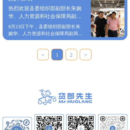
客们尽情挑选商品，享受着购物带来
先，积极拓展新兴市场，扩大市场占
生多年来不断创新经营模式、服务各
次培训交流会加强总部与各地区门店
厅和八楼的直播教研培训基地，并就
能够通过货郎先生这个平台，走向更
的乐趣，感受着货郎先生的品牌魅
有率，在逆势中求得稳健发展。 期
热烈欢迎县委组织部副部长朱婉
地百姓、稳定就业等方面作出的突出
之间的沟通，交流先进工作经验和工
货郎先生当前经营管理模式及市场发
广阔的的市场，也希望货郎先生能够
力。期待货郎先生银川CCpake店紧
间，货郎先生董事长周建桥先生与俞
华、人力资源和社会保障局副局
贡献给予了充分肯定。 在走访中，
作方法，共同提高门店经营销售能
展趋势进行讨论。 周建桥先生对胡
积极带动当地及周边地区企业，推动
跟时尚脉搏，未来不断推陈出新，为
会长进行了短暂交谈，俞会长对货郎
林丹军副书记还向吴丽娟女士了解了
长郭邦李一行莅临货郎先生调研
力，加快“货郎先生”大家庭的前进步
县长一行人的到来表示热烈欢迎，他
区域经济的发展。 货郎先生毗邻义
8月23日下午，县委组织部副部长朱
银川消费者带来更多惊喜，成为城市
先生取得的成就和为地方经济发展所
女性职工在货郎先生生产发展过程中
指导
伐！
表示，货郎先生在供应链整合、管
乌，周边地区集聚了最为丰富的小商
婉华、人力资源和社会保障局副局长
时尚生活的活力引擎。结语货郎先生
作出的努力表示赞赏。 此次女企业
发挥的作用，以及在了解到货郎先生
理，产品开发设计，门店运营，品牌
品生产、消费、流通的市场信息，可
郭邦李一行莅临货郎先生进行调研和
始终以全链路垂直整合的供应链体
家协会走访义乌、浦江两地会员企业
每年暑假期间开展暑托班，帮助公司
输出等方面拥有较强的综合实力。自
以快速反应，根据国际潮流趋势和消
考察，货郎先生董事长周建桥陪同接
系、三道品控防线为支撑，让每一次
意在调动会员企业在疫情时代下的积
内部员工解决暑假子女无人看管的后
货郎先生成立以来，坚持以“客户第
费需求对接周边地区乃至全国小商品
待。 在调研过程中，周建桥先生向
<
1
2
>
购物都成为安心之选。未来，货郎先
极性和创造性，创造会员企业之间相
顾之忧，更是对货郎先生“助人达
一，服务至上”的经营理念，“助人达
制造源头。当前，货郎先生除了在不
朱副部长和郭副局长介绍了货郎先生
生将继续深耕生活百货领域，将更多
互交流学习的机会，分享会员企业发
己”的企业文化表示了高度赞扬和肯
己”的企业文化，为消费者提供便
断加强企业管理水平，也正在加快自
的发展历程、商业模式、市场规模、
优质好物带到更多城市，成为消费者
展的心路历程和企业管理经验，使会
定。 吴丽娟女士表示，未来货郎先
捷、周到的服务；同时，货郎先生持
主品牌商品开发，为走向更广阔的的
业态创新、未来发展规划等，并陪同
美好生活的贴心伙伴！
员企业之间实现资源共享，共同发展
生妇女联合会将会继续发挥自身优
续注重门店经营和商品销售模式，以
市场，扎实根基，积蓄力量。徐局长
参观了一楼智能物流中心，七楼展厅
的目的。同时通过走访，更好地凝聚
势，当好企业员工的“娘家人”，为员
低价优质的商品和高端潮流的设计让
表示，当前市场波动难以预料，许多
和八楼直播教研培训基地。同时，朱
了义浦两地女企业家发展力量和服务
工提供暖心服务，也非常感谢省、市
消费者感受现代化家居的全新体验。
企业的产品陷入滞销状态，希望周边
部长和郭副局长对货郎先生以供应链
会员女企业家群体。经过交流，两地
妇联领导们持续不断的关心和支持。
2016年以来，货郎先生战略升级，紧
的优质供应链企业能够通过货郎先生
端为核心竞争力，从源头把关每一款
协会下一步将更加深入建立良性互动
追求与保障产品的品质是一个企业发
跟时代趋势，走进新城吾悦广场、万
这个平台，走向更广阔的的市场，也
产品的质量和成本，以线上线下融合
机制，促进义浦同城企业协同发展。
展的根本，货郎先生也会继续坚守本
达广场、宝龙广场、大悦城、印象城
希望货郎先生能够积极带动当地及周
的方式力求给消费者提供最高性价比
俞会长在最后表示，希望货郎先生继
心，精挑全球好物，为消费者提供最
等全国知名SHOPPINGMALL，继续
边地区企业，推动区域经济的发展。
的产品和服务体验，以及利用智慧物
续发扬企业精神，也期待未来有机会
好的服务和产品，为社会经济发展做
将货郎先生“精挑全球好货，打造优