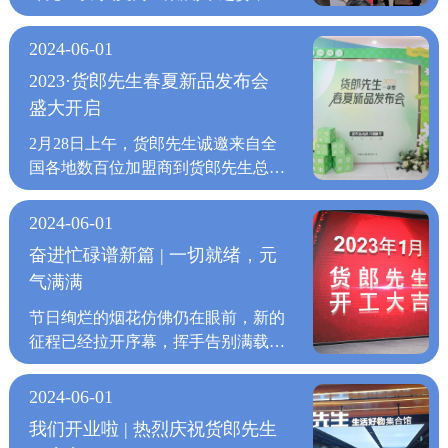
广州新塘万达店、福建晋江吾悦广场
店、浙江余姚众安店、咸阳丽彩万
2024-06-01
达、银川CCpake店五城同步落子，
2023·货郎先生春夏新品发布会
掀起一场“在地文化+新消费”的革新
盛大开启
风暴！从岭南水乡的烟火诗篇到闽南
侨乡的潮玩江湖，从江南文脉的千年
2月28日上午，货郎先生诚邀来自全
回响到三秦大地的丝路新章，货郎先
国各地数百位加盟商到货郎先生总部
生以“一城一策”的深度在地化运营，
参加此次“春夏新品发布会”，他们的
让商业空间不再是冰冷的交易场所，
到来为此次发布会增色不少。2023年
2024-06-01
而是成为城市文化记忆的容器、新消
春夏，货郎先生针对消费者多元化、
奋进忙碌谱新篇 | 一切就绪，元
费场景的孵化器、生活美学的策展
个性化、品质化的需求，通过强大的
气满满
地。这个五一，让我们跟随货郎先生
供应链整合能力，数百款的产品矩
的足迹，穿越五城烟火，共赴一场文
阵，强大的爆款体系，保持队形，紧
节日绚烂的烟花仿佛仍在眼前，新的
化与商业的“双向奔赴”！广州新塘万
跟百货零售业态的发展步伐，将再次
征程已经拉开序幕，挥手告别满载收
达店岭南烟火，潮涌品质生活4月29
刷新终端一线市场。首先，货郎先生
获的一年,充满生机的一年即将迎春
日，货郎先生新塘万达店作为在广州
董事长周建桥上台致辞，向全国各地
而来。 2023年1月29日正月初八，是
2024-06-01
开设的首家门店。以“好生活，真不
而来的加盟商表示我们的热烈欢迎，
货郎先生全体员工节后上班的第一
贵”的诚挚初心，在广州这片繁华商
我们开业啦 | 热烈庆祝货郎先生
也让每一位客户都感受到了货郎先生
天。在度过了一个幸福祥和的春节假