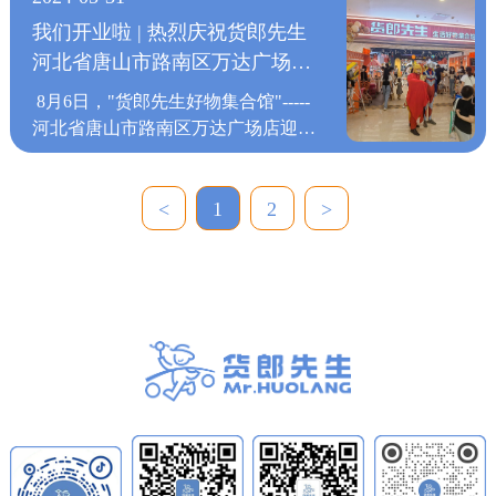
驻，不断地为已经战略合作的各大商
的基因；走向世界，是我们共同的愿
无论货郎先生开在哪里，一直不变的
我们共同的愿景货郎先生愿携手有识
业的新店不断增加，“货郎先
通环节，专供货郎先生门店，确保商
业地产品牌带来购物人潮，人潮与好
我们开业啦 | 热烈庆祝货郎先生
景货郎先生愿携手有识之士，共拓百
是“货郎先生”对品牌实力和高效供应
之士，共拓百货零售新前程。
生”以“精挑全球好货，打造优悦生
品质量的同时，保证价格实惠。 肩
货的结合，不断刺激着消费者的消费
河北省唐山市路南区万达广场店
货零售新前程。
链的打造，以品质生活为品牌核心价
活”的品牌主张，根据国内日常百货
负“打造百货零售行业领军品牌”的重
热情，让货郎先生的入驻与知名商业
值，将创意商品和时尚文化融为一
盛大开业
消费需求，形成家庭刚需百货体系，
任，“货郎先生"一直在成长、创
8月6日，"货郎先生好物集合馆"-----
地产品牌实现双赢。 上万种商
体，打造全新的一站式生活购物中
打入各个年龄阶段消费者的消费心
新；"成长"饱含着全体家人汗
河北省唐山市路南区万达广场店迎来
品，满足消费者的各类购物需求，打
心，让消费者进店不只是选购商品，
理。由此，货郎先生门店开到哪里，
水，"创新"是货郎先生品牌与生俱来
盛大开业。 作为货郎先生第六代最
破传统零售模式，上千家优质工厂精
更能享受匆忙生活中的幸福购物体
哪里就形成线下门店消费的热潮。
的基因；走向世界，是我们共同的愿
新门店形象开业的首家店铺，这次货
挑优质好货，减少中间流通环节，专
验。 货郎先生门店的入驻，不断地
无论货郎先生开在哪里，一直不变的
景货郎先生愿携手有识之士，共拓百
郎先生“回归家庭，从心出发”，更用
<
1
2
>
供货郎先生门店，确保商品质量的同
为已经战略合作的各大商业地产品牌
是“货郎先生”对品牌实力和高效供应
货零售新前程。
心地表达“好生活，真不贵”。
时，保证价格实惠。 肩负“打造百货
带来购物人潮，人潮与好货的结合，
链的打造，以品质生活为品牌核心价
以“家”为空间主题，通过家庭场景嵌
零售行业领军品牌”的重任，“货郎先
不断刺激着消费者的消费热情，让货
值，将创意商品和时尚文化融为一
入的方式去塑造整个空间，营造一个
生"一直在成长、创新；"成长"饱含
郎先生的入驻与知名商业地产品牌实
体，打造全新的一站式生活购物中
居家购物氛围，除了让消费者在熟悉
着全体家人汗水，"创新"是货郎先生
现双赢。 上万种商品，满足消费
心，让消费者进店不只是选购商品，
又舒适的环境中体验式购物，更是希
品牌与生俱来的基因；走向世界，是
者的各类购物需求，打破传统零售模
更能享受匆忙生活中的幸福购物体
望消费者和货郎先生一起探索现代家
我们共同的愿景货郎先生愿携手有识
式，上千家优质工厂精挑优质好货，
验。 货郎先生门店的入驻，不断地
居生活的温度与情怀。 货郎先生定
之士，共拓百货零售新前程。
减少中间流通环节，专供货郎先生门
为已经战略合作的各大商业地产品牌
位“生活好物集合馆”，迎合“家”生活
店，确保商品质量的同时，保证价格
带来购物人潮，人潮与好货的结合，
需求，不断向细分场景迈进，从整体
实惠。 肩负“打造百货零售行业领军
不断刺激着消费者的消费热情，让货
到细节，从色彩到材质，从外观到功
品牌”的重任，“货郎先生"一直在成
郎先生的入驻与知名商业地产品牌实