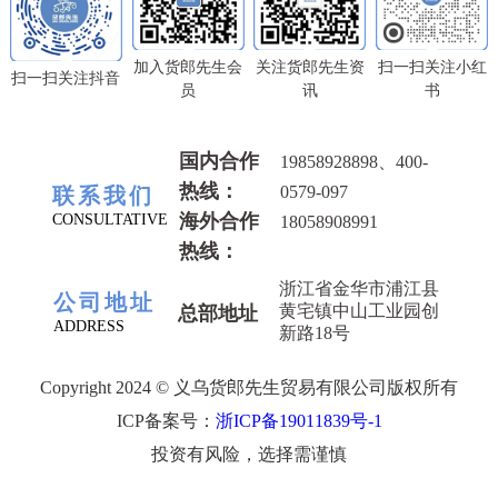
能，遵循着家居生活的最高法则“健
长、创新；"成长"饱含着全体家人汗
现双赢。 上万种商品，满足消费者
康、美观、舒适”。同时聚焦家居文
水，"创新"是货郎先生品牌与生俱来
的各类购物需求，打破传统零售模
化，以“心零售”为方向，增加
加入货郎先生会
关注货郎先生资
扫一扫关注小红
的基因；走向世界，是我们共同的愿
式，上千家优质工厂精挑优质好货，
扫一扫关注抖音
了“视、听、嗅、味、触”等五感场
员
讯
书
景货郎先生愿携手有识之士，共拓百
减少中间流通环节，专供货郎先生门
景，突破消费者和品牌之间的界限，
货零售新前程。
店，确保商品质量的同时，保证价格
形成全新的互动和沟通体验，围绕家
实惠。 肩负“打造百货零售行业领军
国内合作
19858928898、400-
居生活场景，用挑剔的眼光甄选、组
品牌”的重任，“货郎先生"一直在成
热线：
合商品，向消费者输出有价值、有温
0579-097
联系我们
长、创新；"成长"饱含着全体家人汗
度、有美学设计的理想生活方式。
海外合作
CONSULTATIVE
18058908991
水，"创新"是货郎先生品牌与生俱来
自2020年货郎先生定下“三年千店”计
热线：
的基因；走向世界，是我们共同的愿
划以来，每个月开业的新店不断增
浙江省金华市浦江县
景货郎先生愿携手有识之士，共拓百
加，“货郎先生”以“精挑全球好货，
公司地址
黄宅镇中山工业园创
总部地址
货零售新前程。
打造优悦生活”的品牌主张，根据国
ADDRESS
新路18号
内日常百货消费需求，形成家庭刚需
百货体系，打入各个年龄阶段消费者
Copyright 2024 © 义乌货郎先生贸易有限公司版权所有
的消费心理。由此，货郎先生门店开
ICP备案号：
浙ICP备19011839号-1
到哪里，哪里就形成线下门店消费的
投资有风险，选择需谨慎
热潮。 无论货郎先生开在哪里，一
直不变的是“货郎先生”对品牌实力和