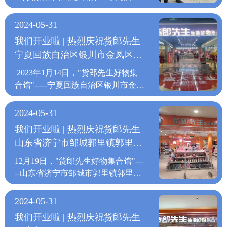
——货郎先生纳霍德卡市店正式开
业，这意味着货郎先生为家居百货零
2024-05-31
售行业推向全球而努力的意向和决
我们开业啦 | 热烈庆祝货郎先生
心，也为下一步在俄罗斯地区普及家
宁夏回族自治区银川市金凤区阅
居生活理念、深度扩展俄罗斯市场版
彩城购物中心店盛大开业！！！
图奠定了良好的基础。 自货郎先生
2023年1月14日，"货郎先生好物集
成立海外事业部以来，就积极顺应时
合馆"-----宁夏回族自治区银川市金凤
代潮流的走向，通过坚持“走出来”的
区阅彩城购物中心店迎来盛大开业。
指导思想，推进家居百货零售全球化
自货郎先生成立以来，每年开业的新
2024-05-31
发展目标，全面拓展海外市场。货郎
店不断增加，“货郎先生”以“精挑全
我们开业啦 | 热烈庆祝货郎先生
先生纳霍德卡市店的开业，进一步推
球好货，打造优悦生活”的品牌主
山东省济宁市邹城郭里镇郭里商
动了货郎先生家居生活理念在俄罗斯
张，根据国内日常百货消费需求，形
地区的普及，在助力俄罗斯市场发展
贸城店盛大开业
成家庭刚需百货体系，打入各个年龄
12月19日，"货郎先生好物集合馆"---
实现突破之余，更将加速推进货郎先
阶段消费者的消费心理。由此，货郎
--山东省济宁市邹城市郭里镇郭里商
生全球一体化进程早日实现，让货郎
先生门店开到哪里，哪里就形成线下
贸城店迎来盛大开业。 自2020年货
先生带着“精挑全球好货，打造优悦
门店消费的热潮。自货郎先生成立以
郎先生定下“三年千店”计划以来，每
2024-05-31
生活”的使命，持续造福海外消费
来，每年开业的新店不断增加，“货
个月开业的新店不断增加，“货郎先
者，助力"货郎先生好物集合馆"在俄
我们开业啦 | 热烈庆祝货郎先生
郎先生”以“精挑全球好货，打造优悦
生”以“精挑全球好货，打造优悦生