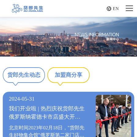

EN
货郎先生动态
加盟商分享
2024-05-31
我们开业啦 | 热烈庆祝货郎先生
俄罗斯纳霍德卡市店盛大开
业！！！
北京时间2023年02月18日，"货郎先
生好物集合馆"俄罗斯第二家门店